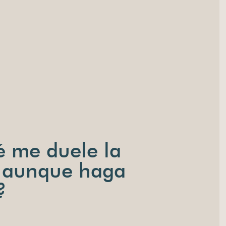
é me duele la
 aunque haga
?