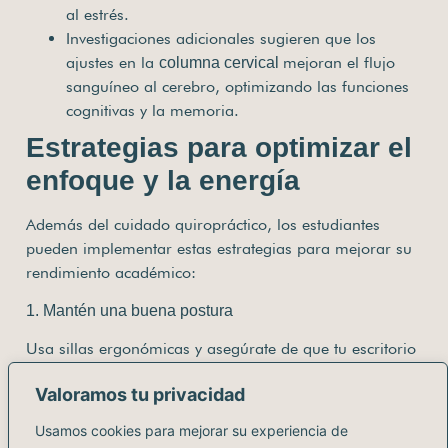
al estrés.
Investigaciones adicionales sugieren que los
ajustes en la
mejoran el flujo
columna cervical
sanguíneo al cerebro, optimizando las funciones
cognitivas y la memoria.
Estrategias para optimizar el
enfoque y la energía
Además del cuidado quiropráctico, los estudiantes
pueden implementar estas estrategias para mejorar su
rendimiento académico:
1. Mantén una buena postura
Usa sillas ergonómicas y asegúrate de que tu escritorio
esté a una altura adecuada para evitar tensiones en la
Valoramos tu privacidad
espalda y el cuello.
Usamos cookies para mejorar su experiencia de
2. Haz pausas activas