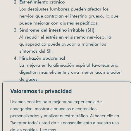
Estreñimiento crónico
Los desajustes lumbares pueden afectar los
nervios que controlan el intestino grueso, lo que
puede mejorar con ajustes específicos.
Síndrome del intestino irritable (SII)
Al reducir el estrés en el sistema nervioso, la
quiropráctica puede ayudar a manejar los
síntomas del SII.
Hinchazón abdominal
La mejora en la alineación espinal favorece una
digestión más eficiente y una menor acumulación
de gases.
Dolores abdominales funcionales
Valoramos tu privacidad
Los ajustes alivian la tensión en los nervios y
músculos relacionados con el abdomen.
Usamos cookies para mejorar su experiencia de
Evidencia científica sobre
navegación, mostrarle anuncios o contenidos
personalizados y analizar nuestro tráfico. Al hacer clic en
quiropráctica y salud digestiva
“Aceptar todo” usted da su consentimiento a nuestro uso
de las cookies.
Lee mas
La relación entre la quiropráctica y la digestión está