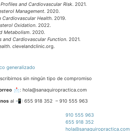
 Profiles and Cardiovascular Risk
. 2021.
lesterol Management
. 2020.
n Cardiovascular Health
. 2019.
sterol Oxidation
. 2022.
id Metabolism
. 2020.
s and Cardiovascular Function
. 2021.
ealth
. clevelandclinic.org.
ico generalizado
scribirnos sin ningún tipo de compromiso
orreo
📩 : hola@sanaquiropractica.com
dnos
al 📲 : 655 918 352 – 910 555 963
910 555 963
655 918 352
hola@sanaquiropractica.com