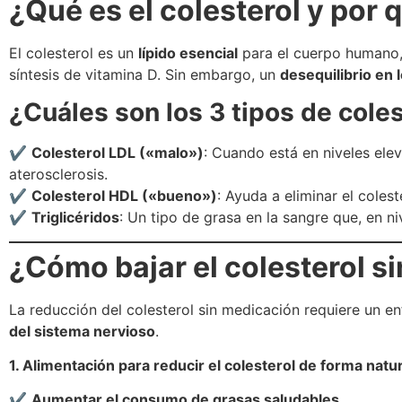
¿Qué es el colesterol y por
El colesterol es un
lípido esencial
para el cuerpo humano,
síntesis de vitamina D. Sin embargo, un
desequilibrio en 
¿Cuáles son los 3 tipos de coles
✔
Colesterol LDL («malo»)
: Cuando está en niveles ele
aterosclerosis.
✔
Colesterol HDL («bueno»)
: Ayuda a eliminar el coles
✔
Triglicéridos
: Un tipo de grasa en la sangre que, en 
¿Cómo bajar el colesterol s
La reducción del colesterol sin medicación requiere un e
del sistema nervioso
.
1. Alimentación para reducir el colesterol de forma natur
✔
Aumentar el consumo de grasas saludables