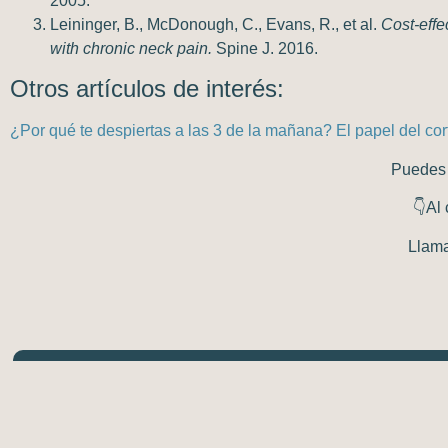
2005.
Leininger, B., McDonough, C., Evans, R., et al.
Cost-effe
with chronic neck pain.
Spine J. 2016.
Otros artículos de interés:
¿Por qué te despiertas a las 3 de la mañana? El papel del cor
Puedes 
👇
Al 
Llam
Nuestras clínicas
Quiropráctica