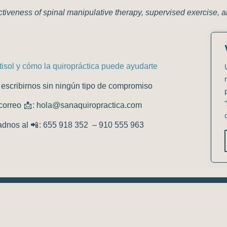
ctiveness of spinal manipulative therapy, supervised exercise, 
tisol y cómo la quiropráctica puede ayudarte
escribirnos sin ningún tipo de compromiso
correo
📩 : hola@sanaquiropractica.com
adnos
al 📲 : 655 918 352 – 910 555 963
910 555 963
655 918 352
hola@sanaquiropractica.