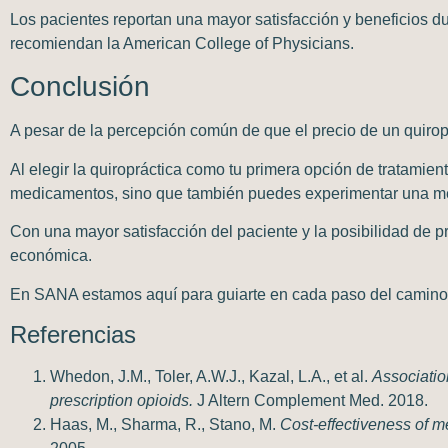
Los pacientes reportan una mayor satisfacción y beneficios d
recomiendan la American College of Physicians.
Conclusión
A pesar de la percepción común de que el
precio de un
quiro
Al elegir la
quiropráctica
como tu primera opción de tratamien
medicamentos, sino que también puedes experimentar una mej
Con una mayor satisfacción del paciente y la posibilidad de
p
económica.
En
SANA
estamos aquí para guiarte en cada paso del camino
Referencias
Whedon, J.M., Toler, A.W.J., Kazal, L.A., et al.
Association
prescription opioids.
J Altern Complement Med. 2018.
Haas, M., Sharma, R., Stano, M.
Cost-effectiveness of m