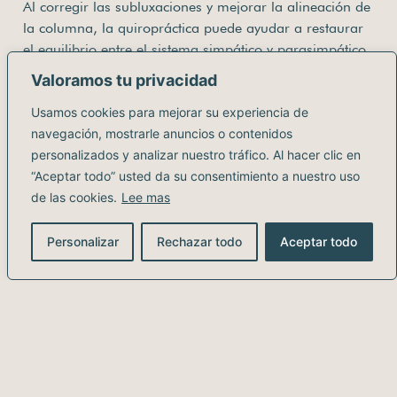
Al corregir las subluxaciones y mejorar la alineación de
la columna, la quiropráctica puede ayudar a restaurar
el equilibrio entre el sistema simpático y parasimpático.
Valoramos tu privacidad
Reducción de la frecuencia
de convulsiones
Usamos cookies para mejorar su experiencia de
navegación, mostrarle anuncios o contenidos
personalizados y analizar nuestro tráfico. Al hacer clic en
Algunos estudios de casos han mostrado una reducción
“Aceptar todo” usted da su consentimiento a nuestro uso
en la frecuencia de las convulsiones en pacientes
de las cookies.
Lee mas
epilépticos que reciben cuidado quiropráctico.
Mejora en la calidad de vida
Personalizar
Rechazar todo
Aceptar todo
Las personas con epilepsia que reciben tratamiento
quiropráctico a menudo reportan menos dolores de
cabeza, mejor sueño y una mayor sensación de
bienestar general.
La quiropráctica como