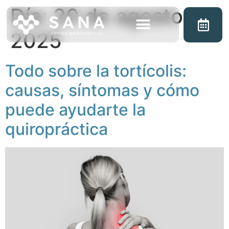
Día:
20 de agosto de
2025
Nuestras clínicas
Sobre nosotros
Todo sobre la tortícolis:
causas, síntomas y cómo
puede ayudarte la
quiropráctica