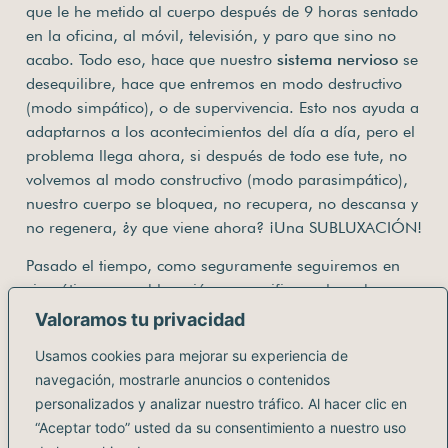
que le he metido al cuerpo después de 9 horas sentado
en la oficina, al móvil, televisión, y paro que sino no
acabo. Todo eso, hace que nuestro
sistema nervioso
se
desequilibre, hace que entremos en modo destructivo
(modo simpático), o de supervivencia. Esto nos ayuda a
adaptarnos a los acontecimientos del día a día, pero el
problema llega ahora, si después de todo ese tute, no
volvemos al modo constructivo (modo parasimpático),
nuestro cuerpo se bloquea, no recupera, no descansa y
no regenera, ¿y que viene ahora? ¡Una SUBLUXACIÓN!
Pasado el tiempo, como seguramente seguiremos en
simpático, esa subluxación se cronifica y al cerebro no
le quedará más remedio que avisarnos con cosas
Valoramos tu privacidad
desagradables, como nuestro dolor de cabeza para
Usamos cookies para mejorar su experiencia de
pedirnos ayuda. Pues bien, ¡aquí entramos nosotros en
navegación, mostrarle anuncios o contenidos
juego! Con la ayuda de la
quiropráctica
, podemos
personalizados y analizar nuestro tráfico. Al hacer clic en
tener bajo control esas subluxaciones y ayudar al
“Aceptar todo” usted da su consentimiento a nuestro uso
cuerpo que entre en modo parasimpático, darle ese